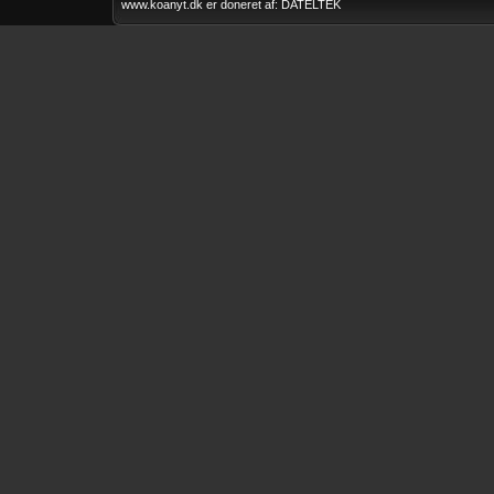
deltagelse
www.koanyt.dk er doneret af: DATELTEK
Køge Løbet 2015
2011
Klubrally FTZ 2015
Faxe Minirally 2012