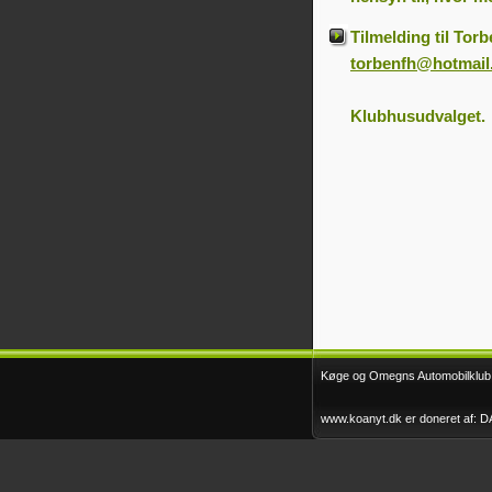
deltagelse
Køge Løbet 2015
2011
Klubrally FTZ 2015
Tilmelding til Torb
Faxe Minirally 2012
torbenfh@hotmail
Klubhusudvalget.
Køge og Omegns Automobilklub -
www.koanyt.dk er doneret af: 