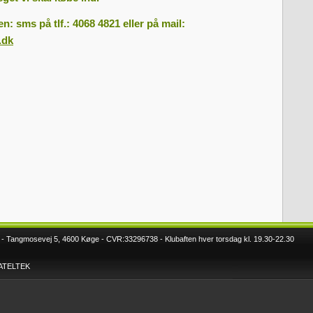
en: sms på tlf.: 4068 4821 eller på mail:
.dk
 Tangmosevej 5, 4600 Køge - CVR:33296738 - Klubaften hver torsdag kl. 19.30-22.30
DATELTEK