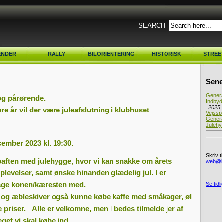
SEARCH
ENDER
RALLY
BILORIENTERING
HISTORISK
STREE
fo
Læs mere om rally her
Læs mere her
Læs mere her
Læs mer
alender
Indbydelse til Rallyaften
Køge OSC 2019
Goodyear Classic
Street 
Sene
2025.05.15
rts turneringer
Køge-Å Løbet 2017
Webasto Classic 2023.10.14
Indbydelse til Rallyaften
Genera
g pårørende.
Køge-16 Løbet
Indbyd
2025.02.13
2025.
ere år vil der være juleafslutning i klubhuset
Sprint
Vejssp
Genera
Metalrally
Julehy
 d.
Minirally
ember 2023 kl. 19:30.
Klubrally
Skriv t
ubaften med julehygge, hvor vi kan snakke om årets
web@k
levelser, samt ønske hinanden glædelig jul. I er
tage konen/kæresten med.
Se tid
g og æbleskiver også kunne købe kaffe med småkager, øl
e priser.
Alle er velkomne, men I bedes tilmelde jer af
get vi skal købe ind.