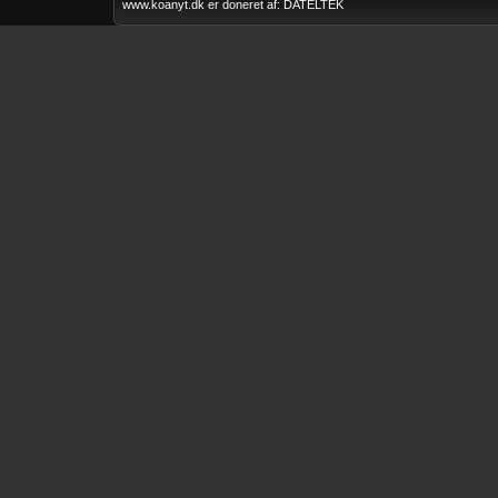
deltagelse
www.koanyt.dk er doneret af: DATELTEK
Køge Løbet 2015
2011
Klubrally FTZ 2015
Faxe Minirally 2012