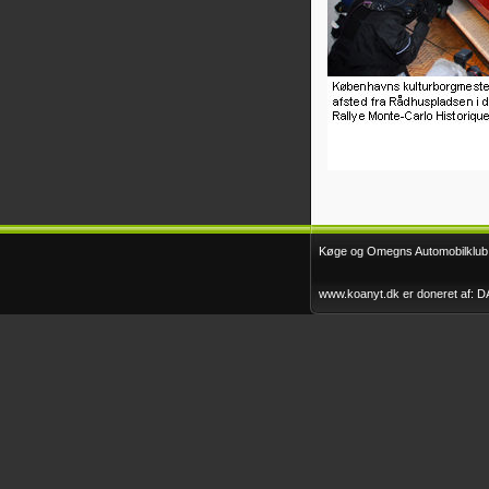
deltagelse
Køge Løbet 2015
2011
Klubrally FTZ 2015
Faxe Minirally 2012
Køge og Omegns Automobilklub -
www.koanyt.dk er doneret af: 